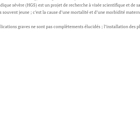
idique sévère (HGS) est un projet de recherche à visée scientifique et de s
 souvent jeune ; c’est la cause d’une mortalité et d’une morbidité mater
mplications graves ne sont pas complètements élucidés ; l’installation de
 sont discrètes et la survenue des complications est souvent un accident 
entaire. La mortalité fœtale et les complications néo-natales sont très lo
e complication maternelle.
ponses quant au profil des patientes algériennes qui développent l’HGS, q
charge Materno-foetale des complications graves et donc réduire la morbi
idique sévère se compose de cinq équipes dont les objectifs sont bien défi
en charge de l’hypertension gravidique sévère.
nnementaux et vasculaires de l’HGS
oblastiques
e l’HGS
ns neurologiques et hémorragiques à l’HGS
ssement de ses objectifs et nous invitons nos collègues et partenaires int