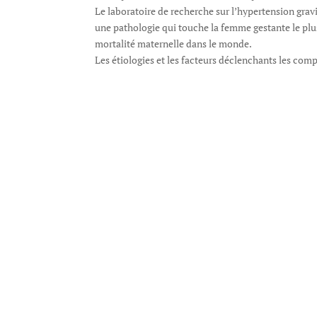
Le laboratoire de recherche sur l’hypertension grav
une pathologie qui touche la femme gestante le plus
mortalité maternelle dans le monde.
Les étiologies et les facteurs déclenchants les co
diffusion systémique et l’atteinte multi viscérale
d’éclampsie ou la survenue d’un hématome retro plac
vasculaire soit par la prématurité induite en cas d
L’un des objectifs principaux est d’apporter des ré
de l’HGS et surtout comment optimiser la prise en 
Le laboratoire de recherche sur l’hypertension grav
1- La gynécologie obstétrique : Dépistage et prise 
2- La médecine interne : Étude des facteurs enviro
3- Anatomo-pathologie : Étude des produits troph
4- La biologie : Étude des marqueurs biologiques d
5- La réanimation : La prévention des complicatio
Nous espérons que ce projet réussira dans l’accompli