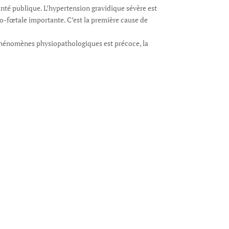
anté publique. L’hypertension gravidique sévère est
no-fœtale importante. C’est la première cause de
s phénomènes physiopathologiques est précoce, la
paroxystique comme le déclenchement des crises
urdes soit par souffrance fœtale causée par l’état
uels sont les marqueurs spécifiques annonciateurs
-mortalité de l’HGS.
nis :
éressés par ce sujet à nous rejoindre.
Pr FARAH-GARI.Z