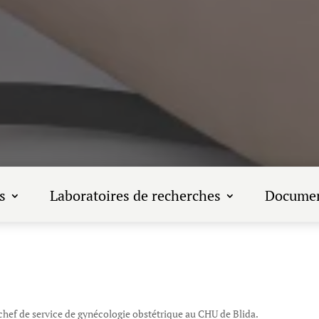
s
Laboratoires de recherches
Documen
chef de service de gynécologie obstétrique au CHU de Blida.