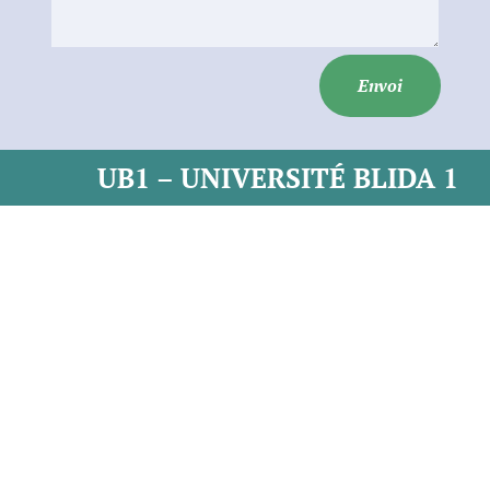
Envoi
UB1 – UNIVERSITÉ BLIDA 1
LIENS UTILES
Ministère de l’Enseignement Supérieur et de la Recherche
Scientifique (MESRS)
Centre de Développement des Energies Renouvelables
CDER
Conférence Régionale des Universités du Centre CRC
Centre de Recherche de l’Information Scientifique et