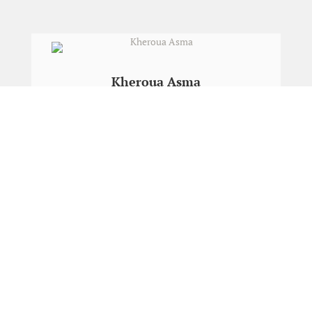
Kheroua Asma
Maitre Assistant A
Sadaoui Nassima