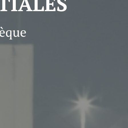
TIALES
hèque