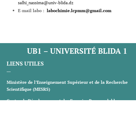
salhi_nassima@univ-blida.dz
E-mail labo :
labochimie.lcpmm@gmail.com
UB1 – UNIVERSITÉ BLIDA 1
LIENS UTILES
Ministère de l’Enseignement Supérieur et de la Recherche
Scientifique (MESRS)
Centre de Développement des Energies Renouvelables
CDER
Conférence Régionale des Universités du Centre CRC
Centre de Recherche de l’Information Scientifique et