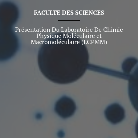
FACULTE DES SCIENCES
Présentation Du Laboratoire De Chimie
Physique Moléculaire et
Macromoléculaire (LCPMM)