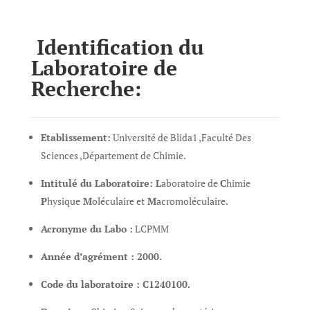
Identification du
Laboratoire de
Recherche:
Etablissement:
Université de Blida1 ,Faculté Des
Sciences ,
Département de Chimie
.
Intitulé du Laboratoire:
L
aboratoire de
C
himie
P
hysique
M
oléculaire et
M
acromoléculaire.
Acronyme du Labo :
LCPMM
Année d’agrément : 2000
.
Code du laboratoire :
C1240100
.