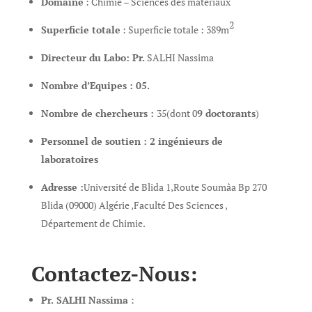
Domaine
: Chimie – Sciences des matériaux
2
Superficie totale
: Superficie totale : 389m
Directeur du Labo:
Pr.
SALHI Nassima
Nombre d’Equipes : 05.
Nombre de chercheurs :
35(dont 0
9 doctorants
)
Personnel de soutien
:
2 ingénieurs de
laboratoires
Adresse :
Université de Blida 1,Route Soumâa Bp 270
Blida (09000) Algérie ,Faculté Des Sciences ,
Département de Chimie
.
Contactez-Nous:
Pr. SALHI Nassima
: